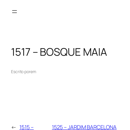
Pular
para
o
conteúdo
1517 – BOSQUE MAIA
Escrito por
em
←
1515 –
1525 – JARDIM BARCELONA