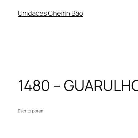
Pular
Unidades Cheirin Bão
para
o
conteúdo
1480 – GUARULH
Escrito por
em