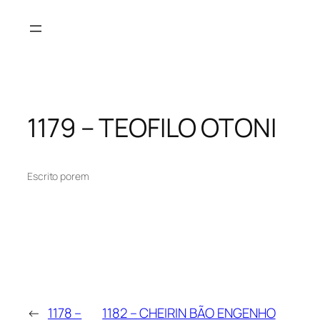
Pular
para
o
conteúdo
1179 – TEOFILO OTONI
Escrito por
em
←
1178 –
1182 – CHEIRIN BÃO ENGENHO