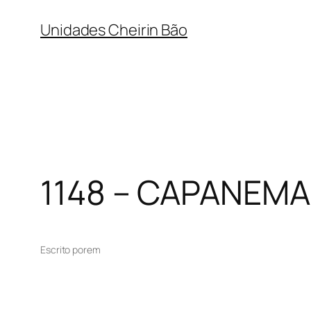
Pular
Unidades Cheirin Bão
para
o
conteúdo
1148 – CAPANEMA
Escrito por
em