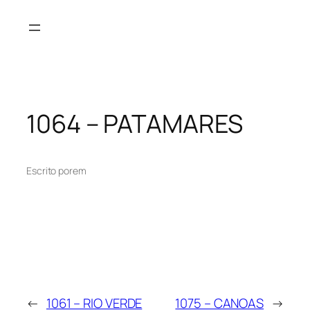
Pular
para
o
conteúdo
1064 – PATAMARES
Escrito por
em
←
1061 – RIO VERDE
1075 – CANOAS
→