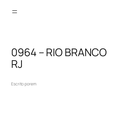
Pular
para
o
conteúdo
0964 – RIO BRANCO
RJ
Escrito por
em