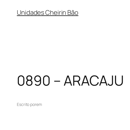
Pular
Unidades Cheirin Bão
para
o
conteúdo
0890 – ARACAJU
Escrito por
em