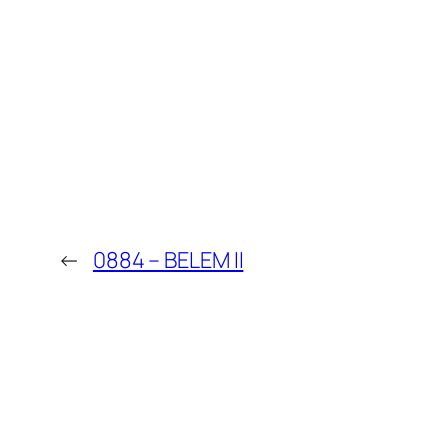
←
0884 – BELEM II