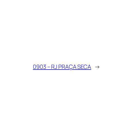
0903 – RJ PRAÇA SECA
→